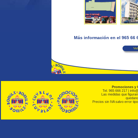
Más información en el 965 66
Promociones y 
Tel. 965 666 217 | info
Las medidas que figuran 
quedando
Precios sin IVA salvo error tipo