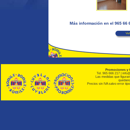
Más información en el 965 66
Promociones y 
Tel. 965 666 217 | info
Las medidas que figuran 
quedando
Precios sin IVA salvo error tipo