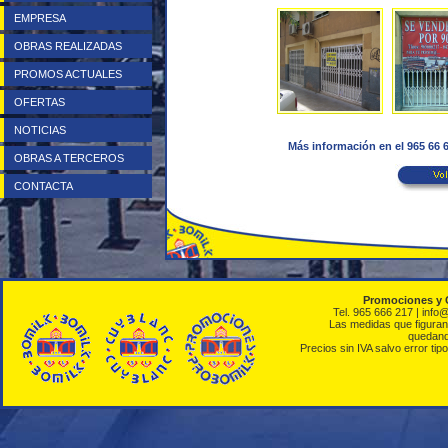
EMPRESA
OBRAS REALIZADAS
PROMOS ACTUALES
OFERTAS
NOTICIAS
Más información en el 965 66
OBRAS A TERCEROS
CONTACTA
Promociones y 
Tel. 965 666 217 | info
Las medidas que figuran 
quedando
Precios sin IVA salvo error tipo