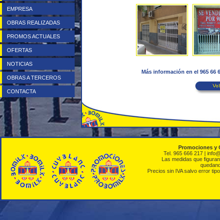
EMPRESA
OBRAS REALIZADAS
PROMOS ACTUALES
OFERTAS
NOTICIAS
Más información en el 965 66
OBRAS A TERCEROS
CONTACTA
Promociones y 
Tel. 965 666 217 | info
Las medidas que figuran 
quedando
Precios sin IVA salvo error tipo