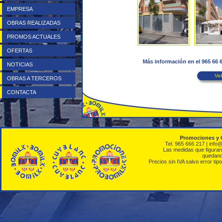
EMPRESA
OBRAS REALIZADAS
PROMOS ACTUALES
OFERTAS
Más información en el 965 66
NOTICIAS
OBRAS A TERCEROS
CONTACTA
Promociones y 
Tel. 965 666 217 | info
Las medidas que figuran 
quedando
Precios sin IVA salvo error tipo