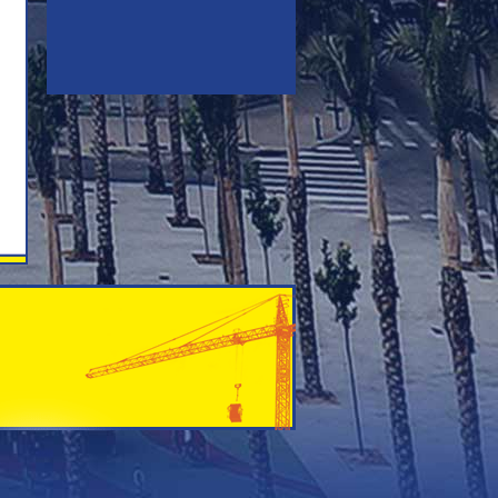
OFERTA ESPECIAL DE LA CAJA DE
AHORROS BBK, PARA
COMPRADORES DE VIVIENDAS
Para más información entra en
OFERTAS / NUEVAS OFERTAS
...
NUEVA OFERTA DE PROMOCIÓN
EN CALLE DOCTOR FLEMING 87-89
Conoce la Nueva Oferta
ALQUILER CON OPCIÓN A
COMPRA
...