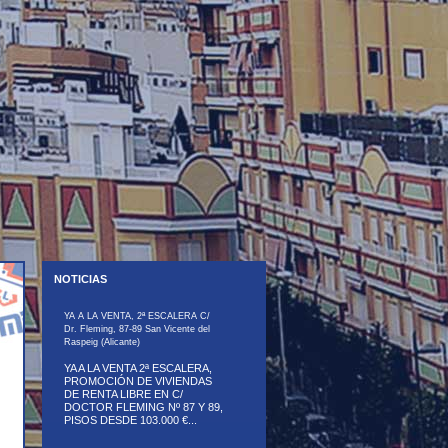
NOTICIAS
YA A LA VENTA, 2ª ESCALERA C/
Dr. Fleming, 87-89 San Vicente del
Raspeig (Alicante)
YA A LA VENTA 2ª ESCALERA,
PROMOCIÓN DE VIVIENDAS
DE RENTA LIBRE EN C/
DOCTOR FLEMING Nº 87 Y 89,
PISOS DESDE 103.000 €...