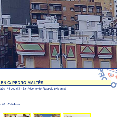
EN C/ PEDRO MALTÉS
tés nº8 Local 3 - San Vicente del Raspeig (Alicante)
e 70 m2 diafano.