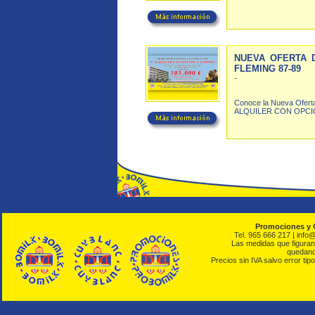
NUEVA OFERTA 
FLEMING 87-89
-
Conoce la Nueva Ofert
ALQUILER CON OPCI
Promociones y 
Tel. 965 666 217 | info
Las medidas que figuran 
quedando
Precios sin IVA salvo error tipo